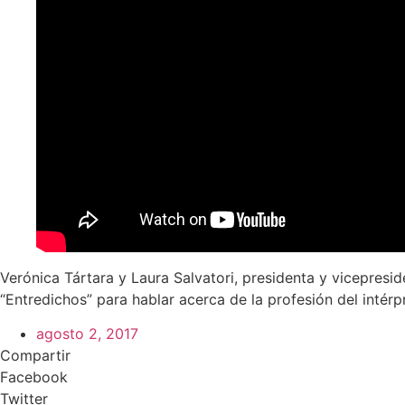
Verónica Tártara y Laura Salvatori, presidenta y vicepresi
“Entredichos” para hablar acerca de la profesión del intérp
agosto 2, 2017
Compartir
Facebook
Twitter