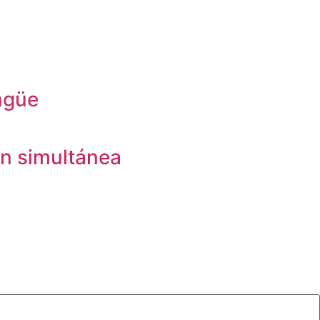
ingüe
ón simultánea